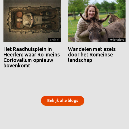
artikel
vrienden
Het Raadhuisplein in
Wandelen met ezels
Heerlen: waar Ro-meins
door het Romeinse
Coriovallum opnieuw
landschap
bovenkomt
Bekijk alle blogs