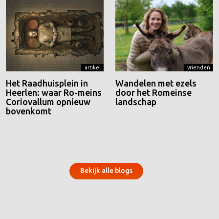
artikel
vrienden
Het Raadhuisplein in
Wandelen met ezels
Heerlen: waar Ro-meins
door het Romeinse
Coriovallum opnieuw
landschap
bovenkomt
Bekijk alle blogs