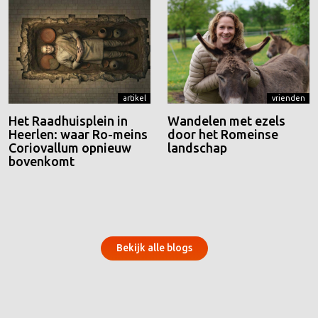
artikel
vrienden
Het Raadhuisplein in
Wandelen met ezels
Heerlen: waar Ro-meins
door het Romeinse
Coriovallum opnieuw
landschap
bovenkomt
Bekijk alle blogs