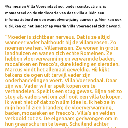
*Aangezien Villa Voerendaal nog onder constructie is, is
momenteel op de vindlocatie van deze villa alléén een
informatiebord en een wandelverwijzing aanwezig. Men kan ook
uitkijken op het landschap waarin Villa Voerendaal zich bevond.
“Moeder is zichtbaar nerveus. Dat is ze altijd
wanneer vader halthoudt bij de villamensen. Zo
noemen we hen. Villamensen. Ze wonen in grote
landhuizen en wanen zich echte Romeinen. Ze
hebben vloerverwarming en verwarmde baden,
mozaïeken en fresco’s, dure kleding en sieraden.
Marcus vindt het allemaal geweldig. Hij kijkt
telkens de ogen uit terwijl vader zijn
onderhandelingen voert. Villa Voerendaal. Daar
zijn we. Vader wil er spelt kopen om te
verhandelen. Spelt is een stug gewas. Bijna net zo
stug als vaders wil om zelf ooit een villa te kopen.
Ik weet niet of dat zo’n slim idee is. Ik heb ze in
mijn hoofd zien branden; de vloerverwarming,
baden, mozaïeken en fresco’s. Villa’s en velden
verkoold tot as. De eigenaars gedwongen om in
hun graanschuren te leven. Schuilend achter