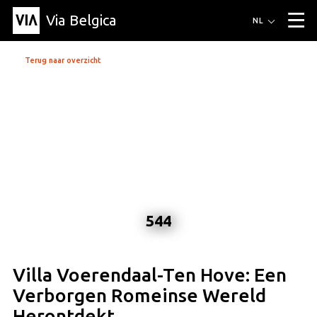
Via Belgica
Routes
NL
▼
Wandelroutes
Luisterroutes
Fietsroutes
Events
Terug naar overzicht
Blog
▼
Vrienden
Educatie
Recept
Artikel
Over Via Belgica
▼
Over Via Belgica
Onderzoek
Vrienden
Educatie
De gids
Organisatie
▼
Gemeentes
Contact
Pers
544
Villa Voerendaal-Ten Hove: Een
Verborgen Romeinse Wereld
Herontdekt