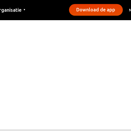
rganisatie
Download de app
▼
ntact
rs
emeentes