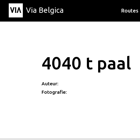
Via Belgica
Routes
Luisterr
Wandelr
Fietsrou
4040 t paal
Auteur:
Fotografie: