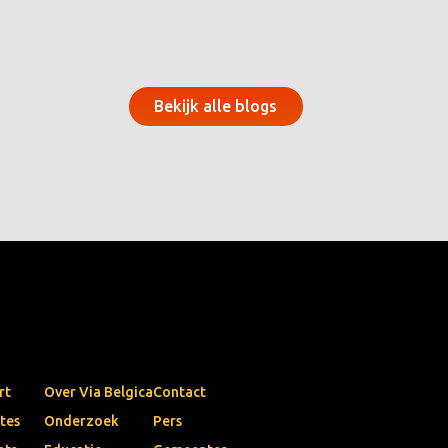
Bekijk alle blogs
rt
Over Via Belgica
Contact
tes
Onderzoek
Pers