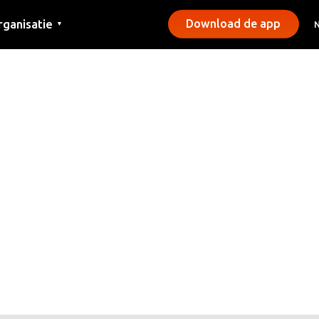
rganisatie
Download de app
▼
ntact
rs
emeentes