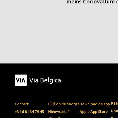
meins Coriovallum
Via Belgica
Kaa
Contact
Blijf op de hoogte
Download de app
Rou
+31 6 81 34 79 45
Nieuwsbrief
Apple App Store