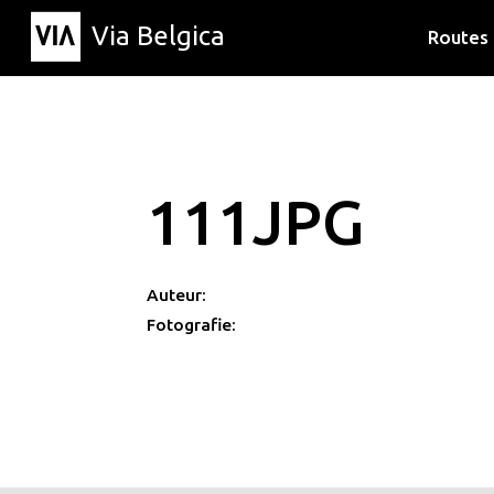
Via Belgica
Routes
Luisterr
Wandelr
Fietsrou
111JPG
Auteur:
Fotografie: