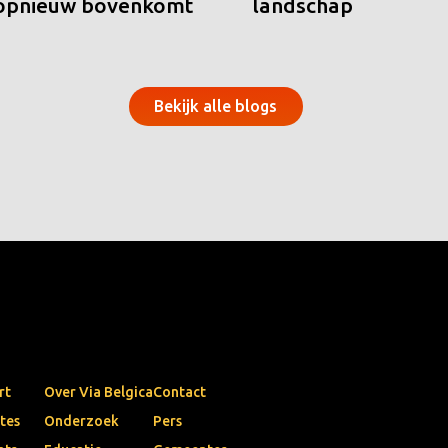
 opnieuw bovenkomt
landschap
Bekijk alle blogs
rt
Over Via Belgica
Contact
tes
Onderzoek
Pers