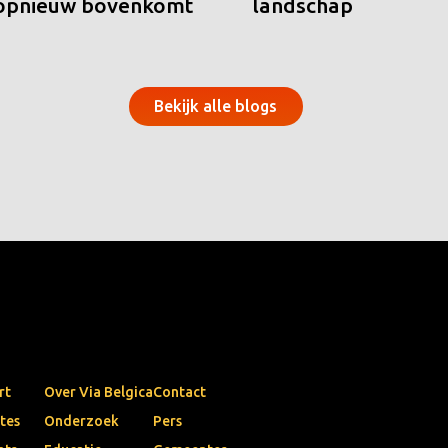
 opnieuw bovenkomt
landschap
Bekijk alle blogs
rt
Over Via Belgica
Contact
tes
Onderzoek
Pers