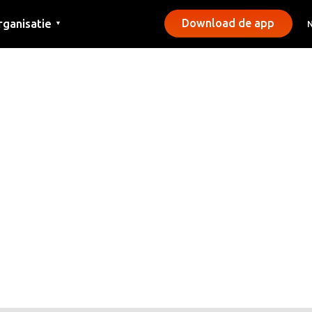
rganisatie
Download de app
▼
ntact
rs
emeentes