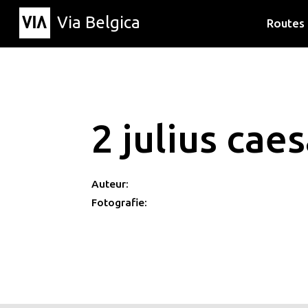
Via Belgica
Routes
Luisterr
Wandelr
Fietsrou
2 julius caes
Auteur:
Fotografie: