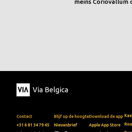
meins Coriovallum
Via Belgica
Kaa
Contact
Blijf op de hoogte
Download de app
Rou
+31 6 81 34 79 45
Nieuwsbrief
Apple App Store