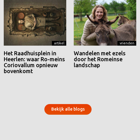
artikel
vrienden
Het Raadhuisplein in
Wandelen met ezels
Heerlen: waar Ro-meins
door het Romeinse
Coriovallum opnieuw
landschap
bovenkomt
Bekijk alle blogs