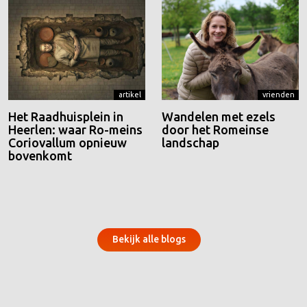
artikel
vrienden
Het Raadhuisplein in
Wandelen met ezels
Heerlen: waar Ro-meins
door het Romeinse
Coriovallum opnieuw
landschap
bovenkomt
Bekijk alle blogs