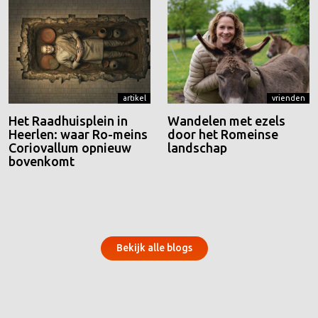
artikel
vrienden
Het Raadhuisplein in
Wandelen met ezels
Heerlen: waar Ro-meins
door het Romeinse
Coriovallum opnieuw
landschap
bovenkomt
Bekijk alle blogs