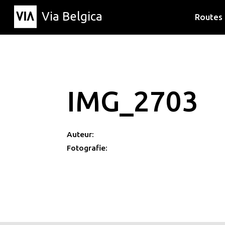
Via Belgica
Routes
Luisterr
Wandelr
Fietsrou
IMG_2703
Auteur:
Fotografie: