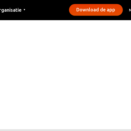
rganisatie
Download de app
▼
ntact
rs
emeentes