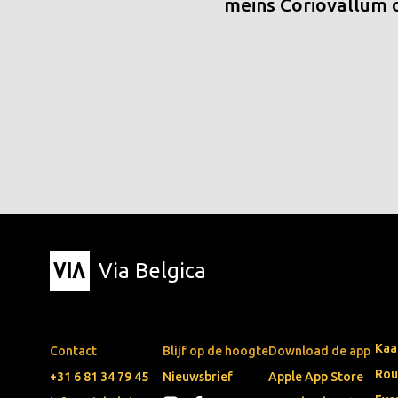
meins Coriovallum
Via Belgica
Kaa
Contact
Blijf op de hoogte
Download de app
Rou
+31 6 81 34 79 45
Nieuwsbrief
Apple App Store