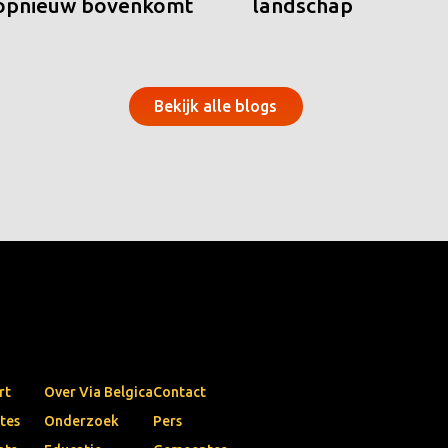
 opnieuw bovenkomt
landschap
Bekijk alle blogs
rt
Over Via Belgica
Contact
tes
Onderzoek
Pers