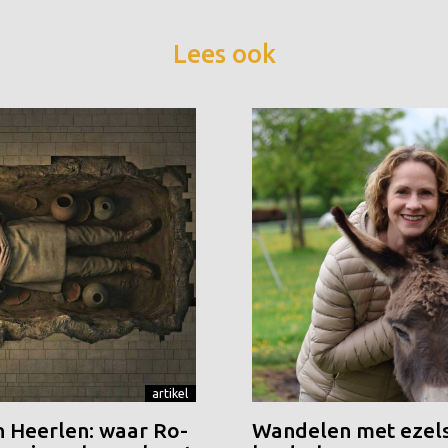
Lees ook
artikel
n Heerlen: waar Ro-
Wandelen met ezels