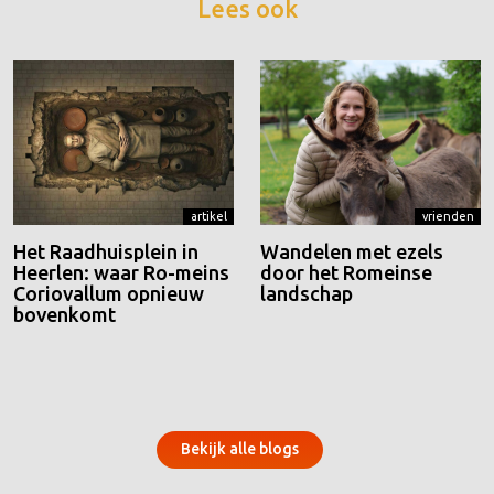
Lees ook
artikel
vrienden
Het Raadhuisplein in
Wandelen met ezels
Heerlen: waar Ro-meins
door het Romeinse
Coriovallum opnieuw
landschap
bovenkomt
Bekijk alle blogs