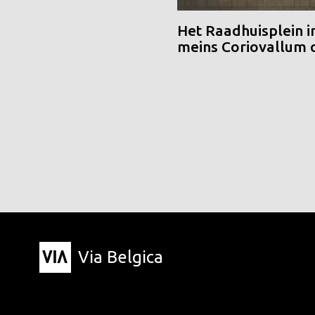
Het Raadhuisplein i
meins Coriovallum
Via Belgica