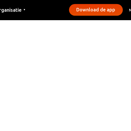
rganisatie
Download de app
▼
ntact
rs
emeentes