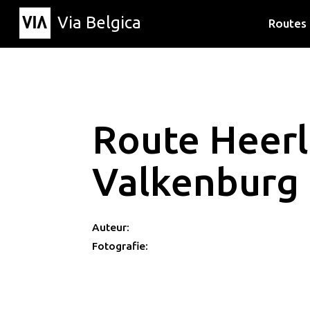
Via Belgica
Routes
Luisterr
Wandelr
Fietsrou
Route Heerl
Valkenburg
Auteur:
Fotografie: