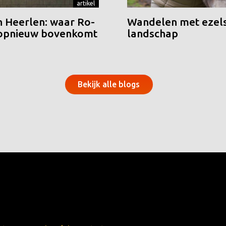
artikel
n Heerlen: waar Ro-
Wandelen met ezels
 opnieuw bovenkomt
landschap
Bekijk alle blogs