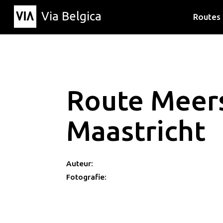
Via Belgica
Routes
Luisterr
Wandelr
Fietsrou
Route Meers
Maastricht
Auteur:
Fotografie: