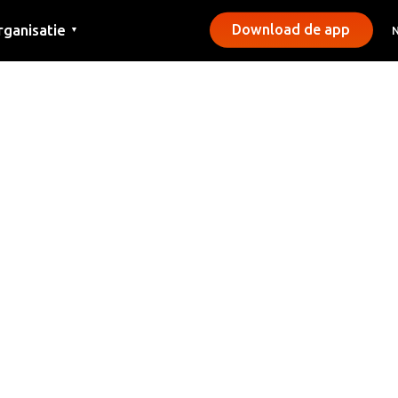
rganisatie
Download de app
▼
ntact
rs
emeentes