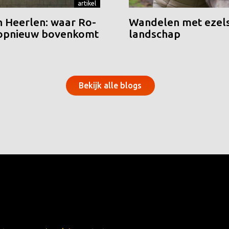
artikel
n Heerlen: waar Ro-
Wandelen met ezels
 opnieuw bovenkomt
landschap
Bekijk alle blogs