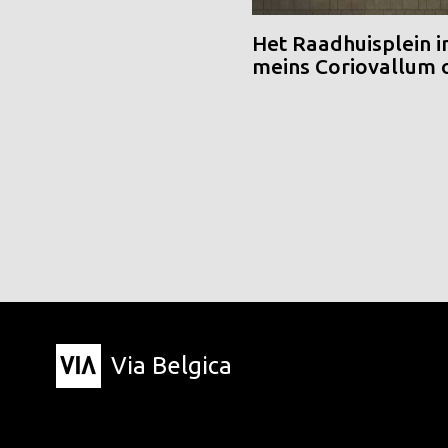
Het Raadhuisplein i
meins Coriovallum
Via Belgica