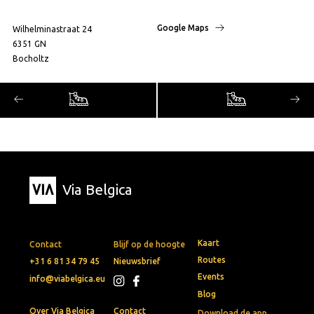
Google Maps
Wilhelminastraat 24
6351 GN
Bocholtz
Via Belgica
Kaart
Contact
Blijf op de hoogte
Routes
+31 6 81 34 79 45
Nieuwsbrief
Events
info@viabelgica.eu
Blog
Over Via Belgica
Contact
Download de app