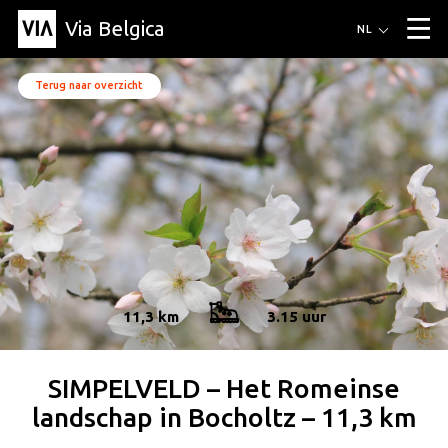
Via Belgica
Routes
NL
▼
Wandelroutes
Luisterroutes
Fietsroutes
Events
Terug naar overzicht
Blog
▼
Vrienden
Educatie
Recept
Artikel
Over Via Belgica
▼
Over Via Belgica
Onderzoek
Vrienden
Educatie
De gids
Organisatie
▼
Gemeentes
Contact
Pers
11,3 km
3.15 uur
SIMPELVELD – Het Romeinse
landschap in Bocholtz – 11,3 km