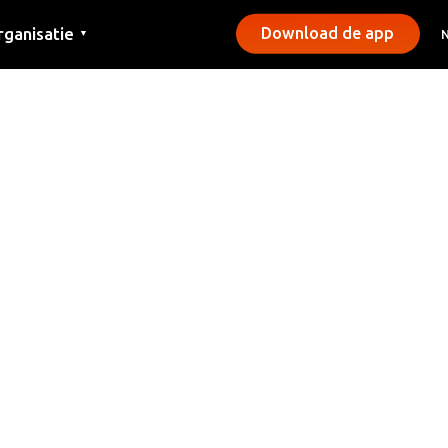
rganisatie
Download de app
▼
ntact
rs
emeentes