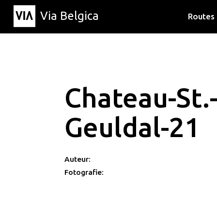
Via Belgica
Routes
Luisterr
Wandelr
Fietsrou
Chateau-St.
Geuldal-21
Auteur:
Fotografie: