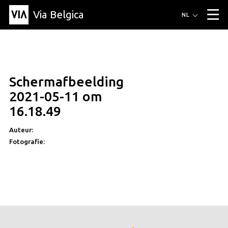
Via Belgica
Routes
NL
▼
Wandelroutes
Luisterroutes
Fietsroutes
Events
Blog
▼
Schermafbeelding
Vrienden
Educatie
Recept
Artikel
Over Via Belgica
▼
2021-05-11 om
Over Via Belgica
Onderzoek
Vrienden
Educatie
De gids
16.18.49
Organisatie
▼
Auteur:
Gemeentes
Contact
Pers
Fotografie: