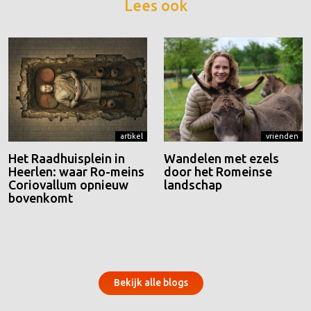
Lees ook
artikel
vrienden
Het Raadhuisplein in
Wandelen met ezels
Heerlen: waar Ro-meins
door het Romeinse
Coriovallum opnieuw
landschap
bovenkomt
Bekijk alle blogs