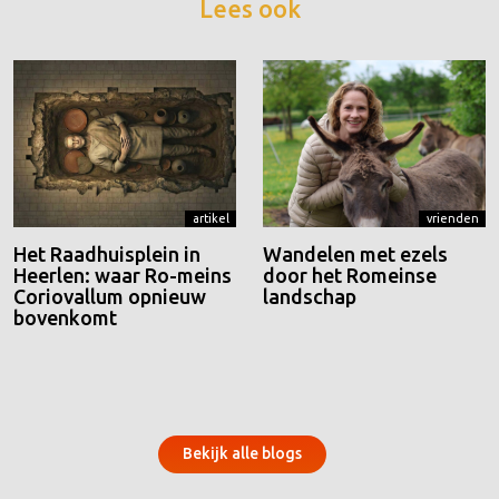
Lees ook
artikel
vrienden
Het Raadhuisplein in
Wandelen met ezels
Heerlen: waar Ro-meins
door het Romeinse
Coriovallum opnieuw
landschap
bovenkomt
Bekijk alle blogs