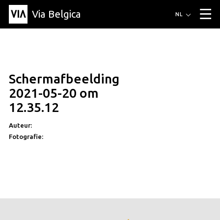
Via Belgica
Routes
NL
▼
Wandelroutes
Luisterroutes
Fietsroutes
Events
Blog
▼
Schermafbeelding
Vrienden
Educatie
Recept
Artikel
Over Via Belgica
▼
2021-05-20 om
Over Via Belgica
Onderzoek
Vrienden
Educatie
De gids
12.35.12
Organisatie
▼
Auteur:
Gemeentes
Contact
Pers
Fotografie: