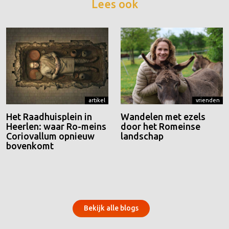
Lees ook
artikel
vrienden
Het Raadhuisplein in
Wandelen met ezels
Heerlen: waar Ro-meins
door het Romeinse
Coriovallum opnieuw
landschap
bovenkomt
Bekijk alle blogs