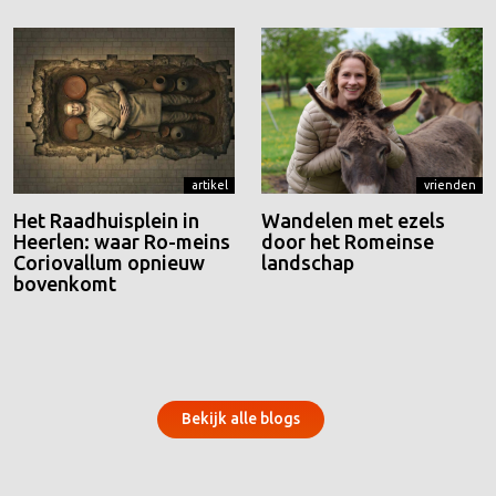
artikel
vrienden
Het Raadhuisplein in
Wandelen met ezels
Heerlen: waar Ro-meins
door het Romeinse
Coriovallum opnieuw
landschap
bovenkomt
Bekijk alle blogs