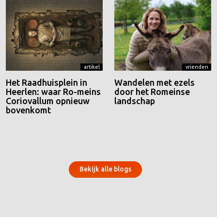
artikel
vrienden
Het Raadhuisplein in
Wandelen met ezels
Heerlen: waar Ro-meins
door het Romeinse
Coriovallum opnieuw
landschap
bovenkomt
Bekijk alle blogs