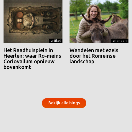
artikel
vrienden
Het Raadhuisplein in
Wandelen met ezels
Heerlen: waar Ro-meins
door het Romeinse
Coriovallum opnieuw
landschap
bovenkomt
Bekijk alle blogs