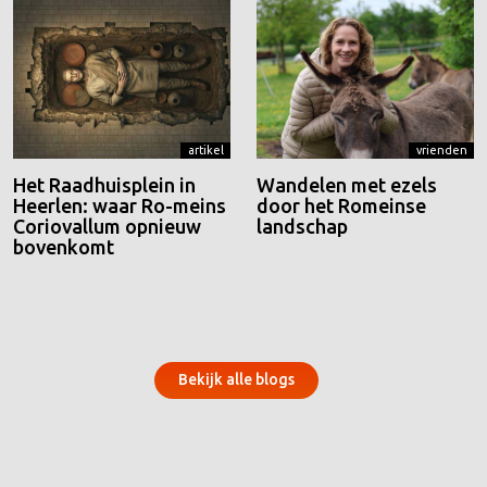
artikel
vrienden
Het Raadhuisplein in
Wandelen met ezels
Heerlen: waar Ro-meins
door het Romeinse
Coriovallum opnieuw
landschap
bovenkomt
Bekijk alle blogs