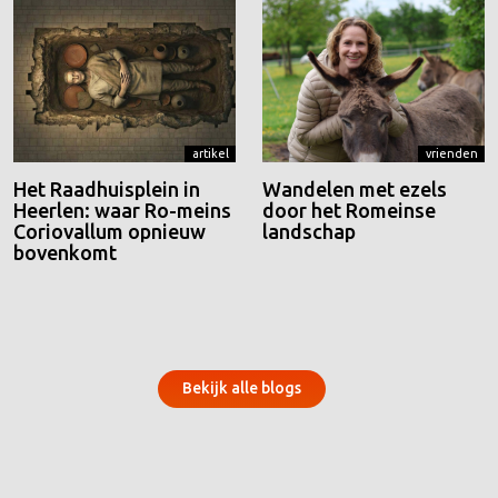
artikel
vrienden
Het Raadhuisplein in
Wandelen met ezels
Heerlen: waar Ro-meins
door het Romeinse
Coriovallum opnieuw
landschap
bovenkomt
Bekijk alle blogs