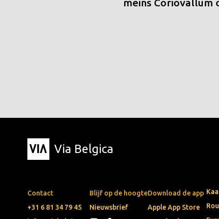
meins Coriovallum
Via Belgica
Kaa
Contact
Blijf op de hoogte
Download de app
Rou
+31 6 81 34 79 45
Nieuwsbrief
Apple App Store