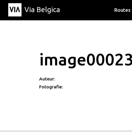
Via Belgica
Routes
Luisterr
Wandelr
Fietsrou
image0002
Auteur:
Fotografie: