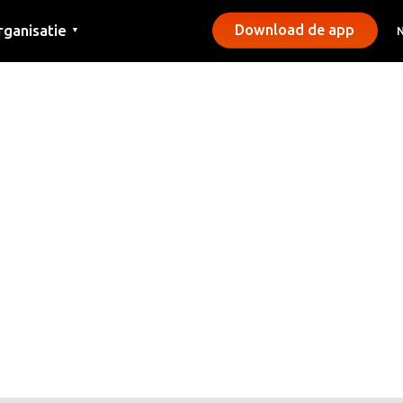
rganisatie
Download de app
▼
ntact
rs
emeentes