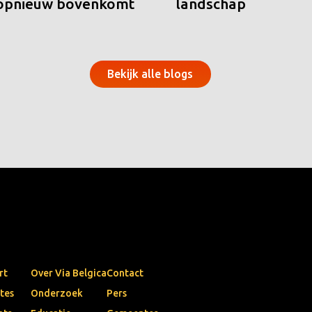
 opnieuw bovenkomt
landschap
Bekijk alle blogs
rt
Over Via Belgica
Contact
tes
Onderzoek
Pers