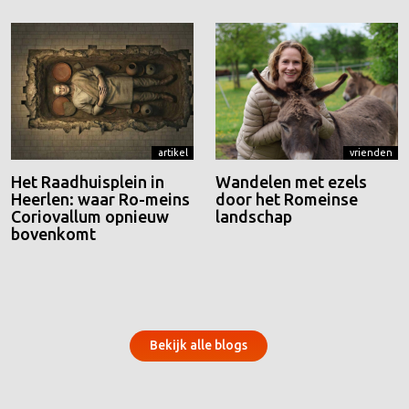
artikel
vrienden
Het Raadhuisplein in
Wandelen met ezels
Heerlen: waar Ro-meins
door het Romeinse
Coriovallum opnieuw
landschap
bovenkomt
Bekijk alle blogs