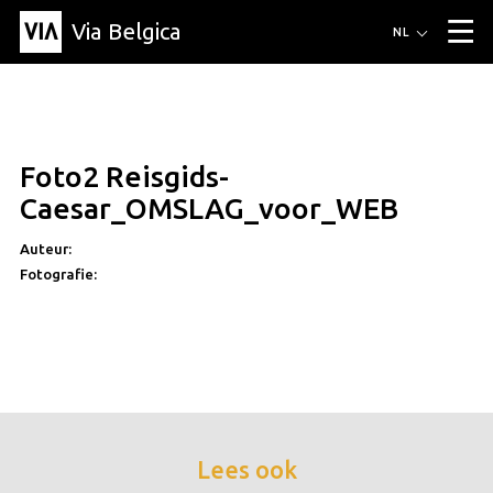
Via Belgica
Routes
NL
▼
Wandelroutes
Luisterroutes
Fietsroutes
Events
Blog
▼
Foto2 Reisgids-
Vrienden
Educatie
Recept
Artikel
Over Via Belgica
▼
Caesar_OMSLAG_voor_WEB
Over Via Belgica
Onderzoek
Vrienden
Educatie
De gids
Organisatie
▼
Auteur:
Fotografie:
Gemeentes
Contact
Pers
Lees ook