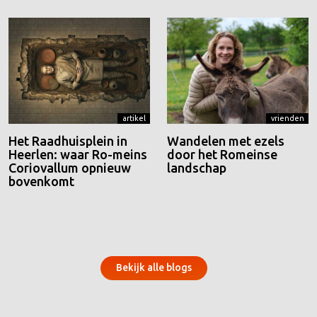
artikel
vrienden
Het Raadhuisplein in
Wandelen met ezels
Heerlen: waar Ro-meins
door het Romeinse
Coriovallum opnieuw
landschap
bovenkomt
Bekijk alle blogs