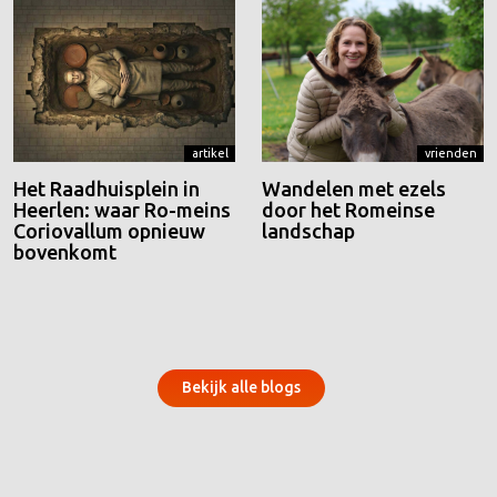
artikel
vrienden
Het Raadhuisplein in
Wandelen met ezels
Heerlen: waar Ro-meins
door het Romeinse
Coriovallum opnieuw
landschap
bovenkomt
Bekijk alle blogs