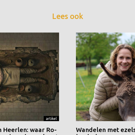
Lees ook
artikel
n Heerlen: waar Ro-
Wandelen met ezels