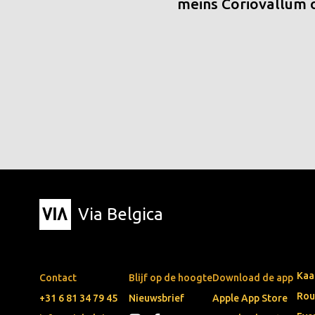
meins Coriovallum
Via Belgica
Kaa
Contact
Blijf op de hoogte
Download de app
Rou
+31 6 81 34 79 45
Nieuwsbrief
Apple App Store