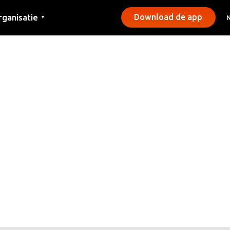
rganisatie
Download de app
▼
ntact
rs
emeentes