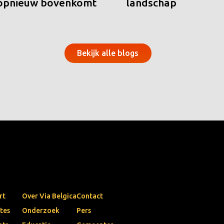
 opnieuw bovenkomt
landschap
Bekijk alle blogs
rt
Over Via Belgica
Contact
tes
Onderzoek
Pers