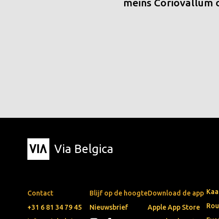
meins Coriovallum
Via Belgica
Kaa
Contact
Blijf op de hoogte
Download de app
Rou
+31 6 81 34 79 45
Nieuwsbrief
Apple App Store