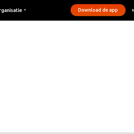
rganisatie
Download de app
▼
ntact
rs
emeentes