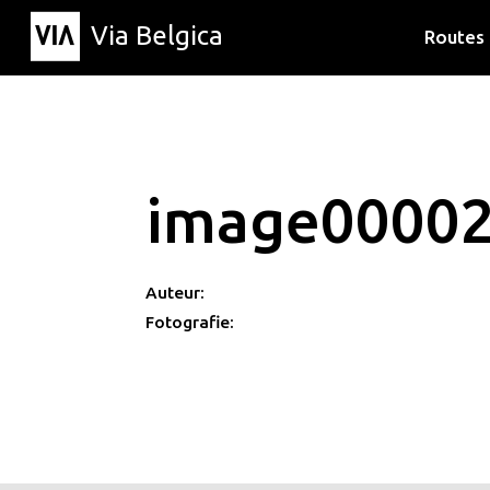
Via Belgica
Routes
Luisterr
Wandelr
Fietsrou
image0000
Auteur:
Fotografie: