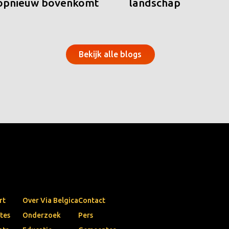
 opnieuw bovenkomt
landschap
Bekijk alle blogs
rt
Over Via Belgica
Contact
tes
Onderzoek
Pers