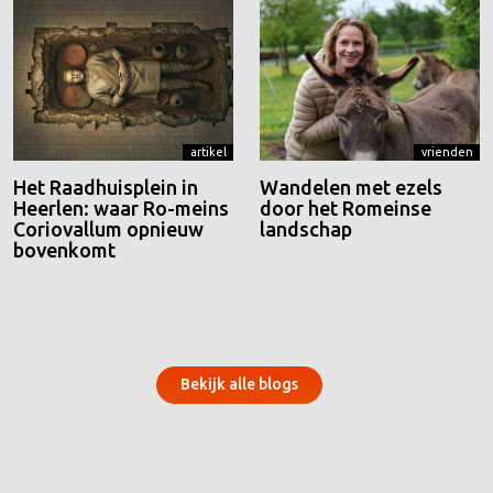
artikel
vrienden
Het Raadhuisplein in
Wandelen met ezels
Heerlen: waar Ro-meins
door het Romeinse
Coriovallum opnieuw
landschap
bovenkomt
Bekijk alle blogs