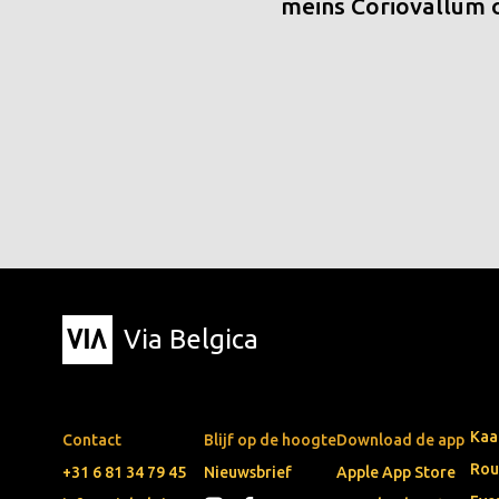
meins Coriovallum
Via Belgica
Kaa
Contact
Blijf op de hoogte
Download de app
Rou
+31 6 81 34 79 45
Nieuwsbrief
Apple App Store