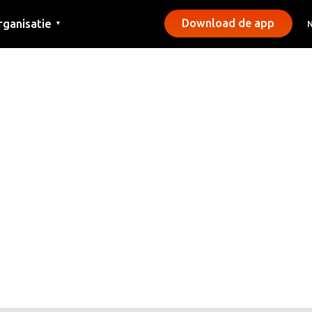
rganisatie
Download de app
▼
ntact
rs
emeentes