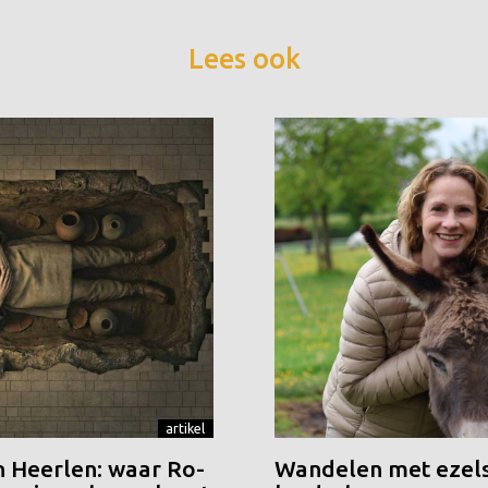
Lees ook
artikel
n Heerlen: waar Ro-
Wandelen met ezels