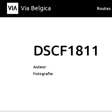
Via Belgica
Routes
Luisterr
Wandelr
Fietsrou
DSCF1811
Auteur:
Fotografie: