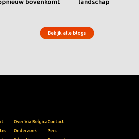
 opnieuw bovenkomt
landschap
Bekijk alle blogs
rt
Over Via Belgica
Contact
tes
Onderzoek
Pers