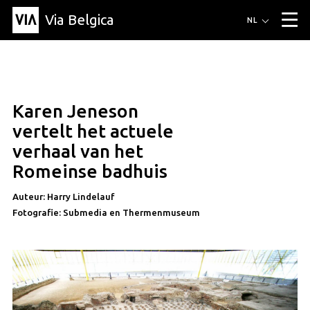
Via Belgica
Routes
NL
▼
Wandelroutes
Luisterroutes
Fietsroutes
Events
Blog
▼
Karen Jeneson
Vrienden
Educatie
Recept
Artikel
Over Via Belgica
▼
artikel
vertelt het actuele
Over Via Belgica
Onderzoek
Vrienden
Educatie
De gids
verhaal van het
Organisatie
▼
Romeinse badhuis
Gemeentes
Contact
Pers
Auteur: Harry Lindelauf
Fotografie: Submedia en Thermenmuseum