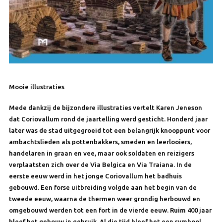
Mooie illustraties
Mede dankzij de bijzondere illustraties vertelt Karen Jeneson
dat Coriovallum rond de jaartelling werd gesticht. Honderd jaar
later was de stad uitgegroeid tot een belangrijk knooppunt voor
ambachtslieden als pottenbakkers, smeden en leerlooiers,
handelaren in graan en vee, maar ook soldaten en reizigers
verplaatsten zich over de Via Belgica en Via Traiana. In de
eerste eeuw werd in het jonge Coriovallum het badhuis
gebouwd. Een forse uitbreiding volgde aan het begin van de
tweede eeuw, waarna de thermen weer grondig herbouwd en
omgebouwd werden tot een fort in de vierde eeuw. Ruim 400 jaar
bleef het gebouw in gebruik. Al die tijd bleef het een symbool