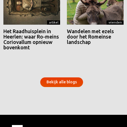
artikel
vrienden
Het Raadhuisplein in
Wandelen met ezels
Heerlen: waar Ro-meins
door het Romeinse
Coriovallum opnieuw
landschap
bovenkomt
Bekijk alle blogs