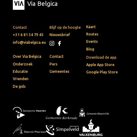
Via Belgica
Kaart
Contact
Blijf op de hoogte
Routes
+31 6 81 34 79 45
Nieuwsbrief
Events
info@viabelgica.eu
Blog
Over Via Belgica
Contact
Download de app
Onderzoek
Pers
Apple App Store
Educatie
Gemeentes
Google Play Store
Vrienden
De gids