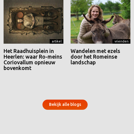
artikel
vrienden
Het Raadhuisplein in
Wandelen met ezels
Heerlen: waar Ro-meins
door het Romeinse
Coriovallum opnieuw
landschap
bovenkomt
Bekijk alle blogs