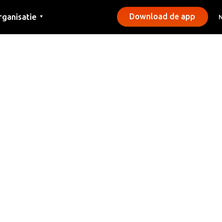
rganisatie
Download de app
▼
ntact
rs
emeentes