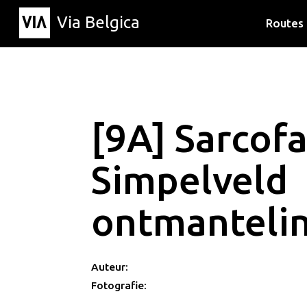
Via Belgica
Routes
Luisterr
Wandelr
Fietsrou
[9A] Sarcof
Simpelveld
ontmanteli
Auteur:
Fotografie: