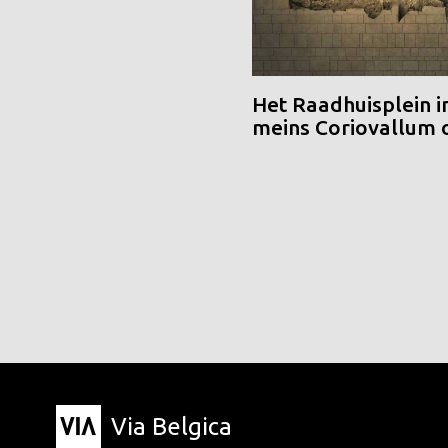
Het Raadhuisplein i
meins Coriovallum
Via Belgica