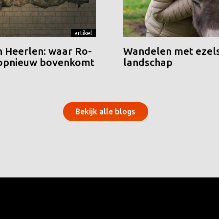
artikel
n Heerlen: waar Ro-
Wandelen met ezels
 opnieuw bovenkomt
landschap
Bekijk alle blogs