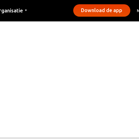
rganisatie
Download de app
▼
ntact
rs
emeentes