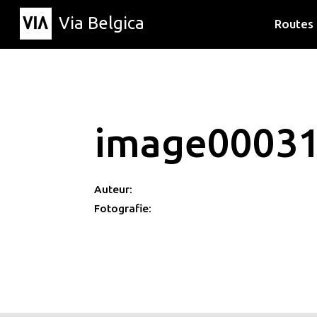
Via Belgica
Routes
Luisterr
Wandelr
Fietsrou
image0003
Auteur:
Fotografie: