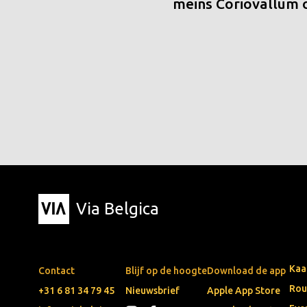
meins Coriovallum
Via Belgica
Kaa
Contact
Blijf op de hoogte
Download de app
Rou
+31 6 81 34 79 45
Nieuwsbrief
Apple App Store