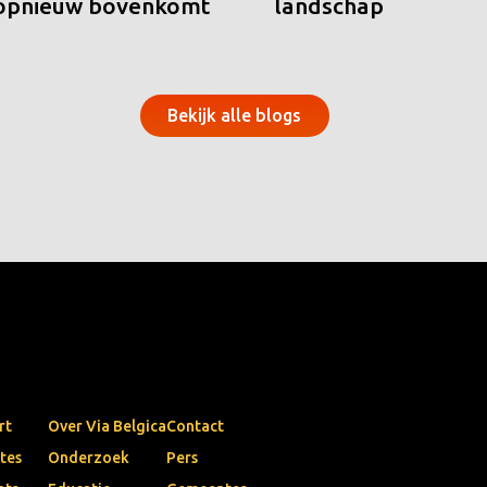
 opnieuw bovenkomt
landschap
Bekijk alle blogs
rt
Over Via Belgica
Contact
tes
Onderzoek
Pers