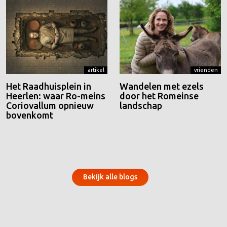
artikel
vrienden
Het Raadhuisplein in
Wandelen met ezels
Heerlen: waar Ro-meins
door het Romeinse
Coriovallum opnieuw
landschap
bovenkomt
Bekijk alle blogs