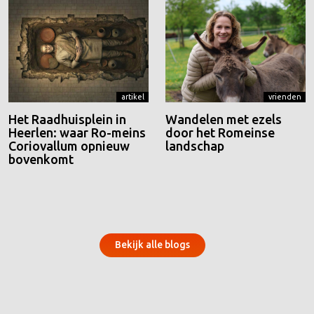
artikel
vrienden
Het Raadhuisplein in
Wandelen met ezels
Heerlen: waar Ro-meins
door het Romeinse
Coriovallum opnieuw
landschap
bovenkomt
Bekijk alle blogs