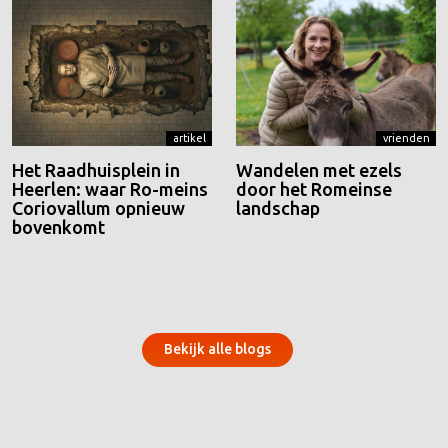
artikel
vrienden
Het Raadhuisplein in
Wandelen met ezels
Heerlen: waar Ro-meins
door het Romeinse
Coriovallum opnieuw
landschap
bovenkomt
Bekijk alle blogs