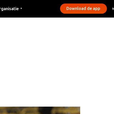
rganisatie
Download de app
▼
ntact
rs
emeentes