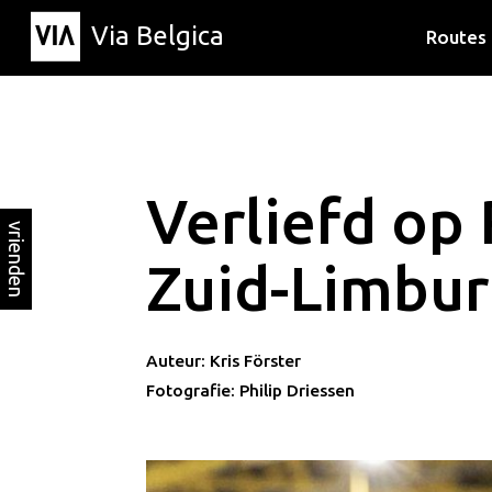
Via Belgica
Routes
Luisterr
Wandelr
Fietsrou
Verliefd op
vrienden
Zuid-Limbu
Auteur: Kris Förster
Fotografie: Philip Driessen