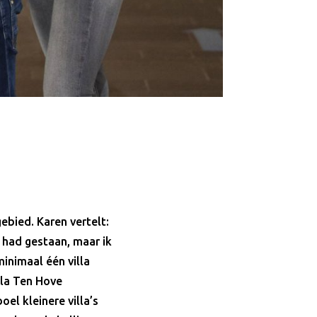
bied. Karen vertelt:
 had gestaan, maar ik
inimaal één villa
lla Ten Hove
el kleinere villa’s