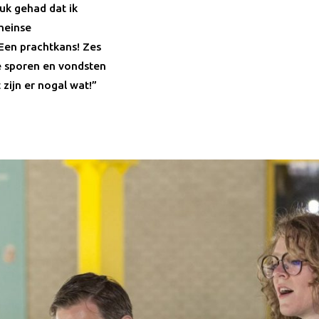
luk gehad dat ik
meinse
Een prachtkans! Zes
le sporen en vondsten
 zijn er nogal wat!”