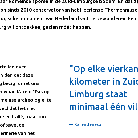
aar Romeinse sporen in de Zuid-Limburgse bodem. En dat zij
eson sinds 2010 conservator van het Heerlense Thermenmuse
ogische monument van Nederland valt te bewonderen. Een p
urg wil ontdekken, gezien móét hebben.
"Op elke vierka
tellen over
en dan dat deze
kilometer in Zui
g bezig is met ons
r waar. Karen: “Pas op
Limburg staat
omeinse archeologie’ te
minimaal één vil
eld dat het niet
e en Italië, maar om
— Karen Jeneson
 oftewel de
periferie van het