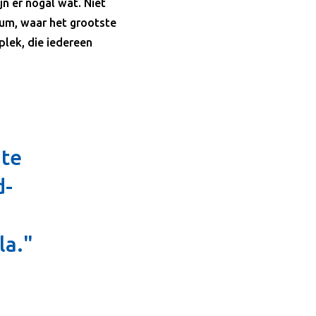
n er nogal wat. Niet
um, waar het grootste
lek, die iedereen
nte
d-
la."