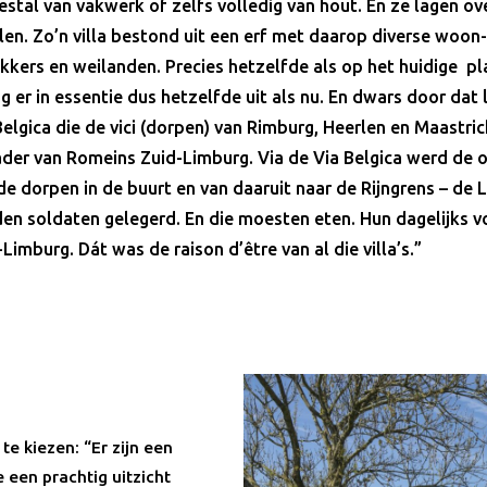
tal van vakwerk of zelfs volledig van hout. En ze lagen ove
len. Zo’n villa bestond uit een erf met daarop diverse woon
kers en weilanden. Precies hetzelfde als op het huidige pl
er in essentie dus hetzelfde uit als nu. En dwars door dat 
elgica die de vici (dorpen) van Rimburg, Heerlen en Maastri
der van Romeins Zuid-Limburg. Via de Via Belgica werd de oo
e dorpen in de buurt en van daaruit naar de Rijngrens – de 
en soldaten gelegerd. En die moesten eten. Hun dagelijks 
-Limburg. Dát was de raison d’être van al die villa’s.”
te kiezen: “Er zijn een
 een prachtig uitzicht