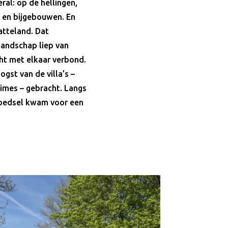
ral: op de hellingen,
- en bijgebouwen. En
atteland. Dat
landschap liep van
cht met elkaar verbond.
gst van de villa’s –
Limes – gebracht. Langs
voedsel kwam voor een