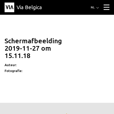
Via Belgica
Routes
NL
▼
Wandelroutes
Luisterroutes
Fietsroutes
Events
Blog
▼
Schermafbeelding
Vrienden
Educatie
Recept
Artikel
Over Via Belgica
▼
2019-11-27 om
Over Via Belgica
Onderzoek
Vrienden
Educatie
De gids
15.11.18
Organisatie
▼
Auteur:
Gemeentes
Contact
Pers
Fotografie: