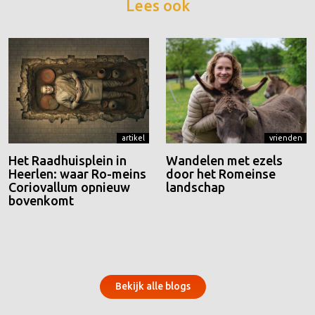
Lees ook
artikel
vrienden
Het Raadhuisplein in
Wandelen met ezels
Heerlen: waar Ro-meins
door het Romeinse
Coriovallum opnieuw
landschap
bovenkomt
Bekijk alle blogs