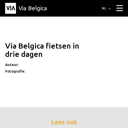
Via Belgica
Routes
NL
▼
Wandelroutes
Luisterroutes
Fietsroutes
Events
Blog
▼
Via Belgica fietsen in
Vrienden
Educatie
Recept
Artikel
Over Via Belgica
▼
drie dagen
Over Via Belgica
Onderzoek
Vrienden
Educatie
De gids
Organisatie
▼
Auteur:
Fotografie:
Gemeentes
Contact
Pers
Lees ook