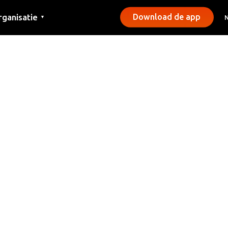
rganisatie
Download de app
▼
ntact
rs
emeentes