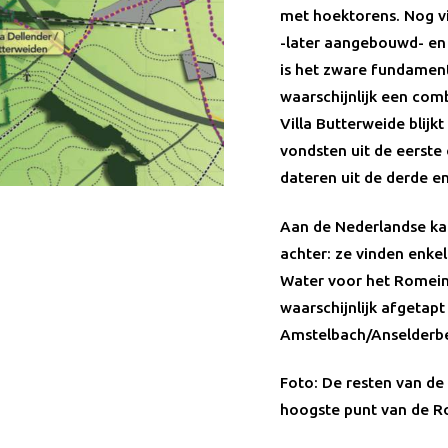
met hoektorens. Nog v
-later aangebouwd- en
is het zware fundament
waarschijnlijk een com
Villa Butterweide blij
vondsten uit de eerst
dateren uit de derde e
Aan de Nederlandse kan
achter: ze vinden enke
Water voor het Romein
waarschijnlijk afgetap
Amstelbach/Anselderbee
Foto: De resten van de
hoogste punt van de Ro