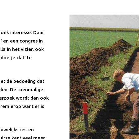
hoek interesse. Daar
’ en een congres in
a in het vizier, ook
doe-je-dat’ te
het de bedoeling dat
elen. De toenmalige
erzoek wordt dan ook
rem erop want er is
uwelijks resten
itse kant veel meer.