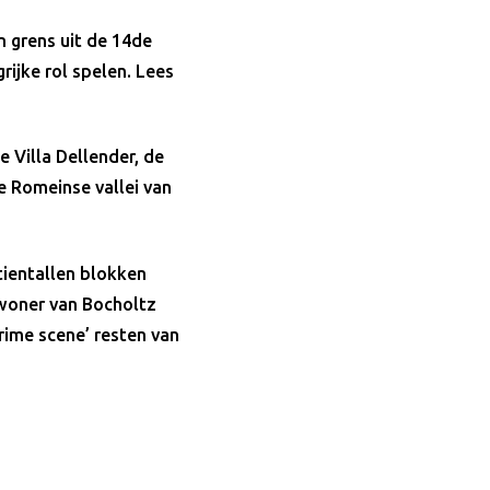
en grens uit de 14de
rijke rol spelen. Lees
e Villa Dellender, de
e Romeinse vallei van
tientallen blokken
nwoner van Bocholtz
crime scene’ resten van