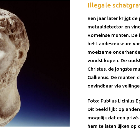
Illegale schatgra
Een jaar later krijgt 
metaaldetector en vinden
Romeinse munten. De i
het Landesmuseum van 
moeizame onderhandel
vondst kopen. De oudst
Christus, de jongste mu
Gallienus. De munten d
onvindbaar via veilinge
Foto: Publius Licinius E
Dit beeld lijkt op ande
mogelijk dat een privé
hem te laten lijken op d