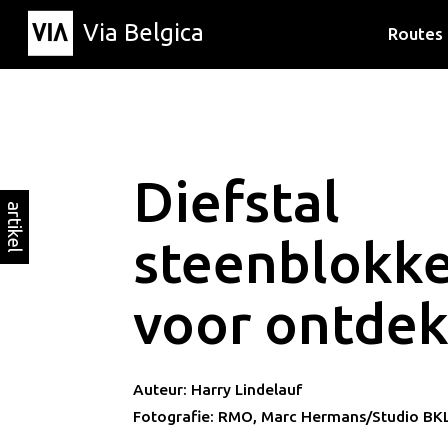
Via Belgica
Routes
Luisterr
Wandelr
Fietsrou
Diefstal
artikel
steenblokke
voor ontdekk
Auteur: Harry Lindelauf
Fotografie: RMO, Marc Hermans/Studio BKL