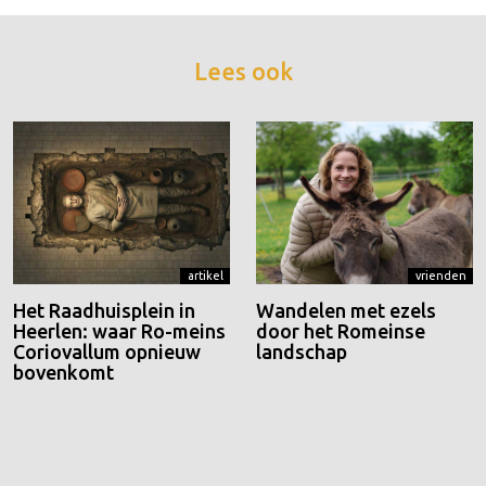
Lees ook
artikel
vrienden
Het Raadhuisplein in
Wandelen met ezels
Heerlen: waar Ro-meins
door het Romeinse
Coriovallum opnieuw
landschap
bovenkomt