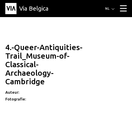
Via Belgica
Routes
NL
▼
Wandelroutes
Luisterroutes
Fietsroutes
Events
Blog
▼
4.-Queer-Antiquities-
Vrienden
Educatie
Recept
Artikel
Over Via Belgica
▼
Trail_Museum-of-
Over Via Belgica
Onderzoek
Vrienden
Educatie
De gids
Classical-
Organisatie
▼
Archaeology-
Gemeentes
Contact
Pers
Cambridge
Auteur:
Fotografie: