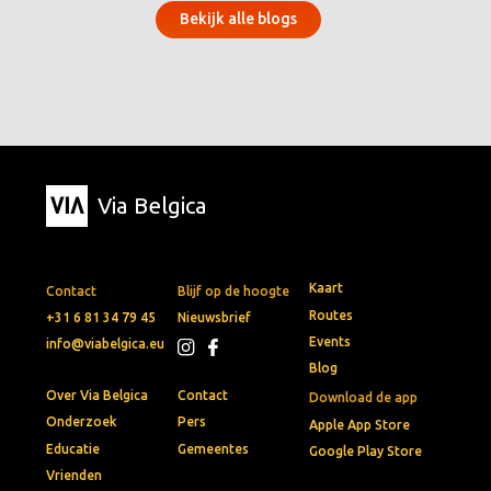
Bekijk alle blogs
Via Belgica
Kaart
Contact
Blijf op de hoogte
Routes
+31 6 81 34 79 45
Nieuwsbrief
Events
info@viabelgica.eu
Blog
Over Via Belgica
Contact
Download de app
Onderzoek
Pers
Apple App Store
Educatie
Gemeentes
Google Play Store
Vrienden