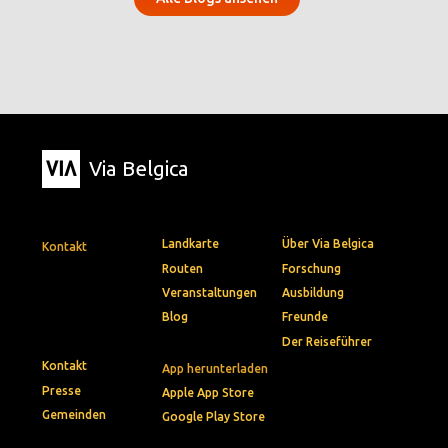
Via Belgica
Landkarte
Über Via Belgica
Kontakt
Routen
Forschung
Veranstaltungen
Ausbildung
Blog
Freunde
Der Reiseführer
Kontakt
App herunterladen
Presse
Apple App Store
Gemeinden
Google Play Store