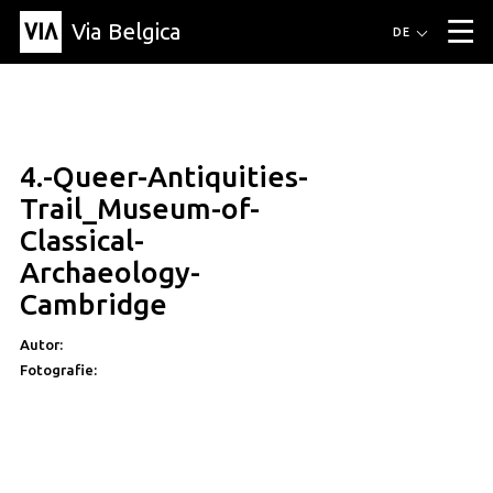
Via Belgica
Routen
DE
▼
Fahrradrouten
Wanderwege
Hörrouten
Veranstaltungen
Blog
▼
4.-Queer-Antiquities-
Freunde
Bildung
Rezept
Artikel
Über Via Belgica
▼
Trail_Museum-of-
Über Via Belgica
Der Reiseführer
Ausbildung
Forschung
Freunde
Classical-
Organisation
▼
Archaeology-
Gemeinden
Kontakt
Presse
Cambridge
Autor:
Fotografie: