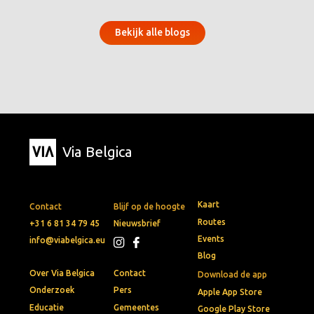
Bekijk alle blogs
Via Belgica
Kaart
Contact
Blijf op de hoogte
Routes
+31 6 81 34 79 45
Nieuwsbrief
Events
info@viabelgica.eu
Blog
Over Via Belgica
Contact
Download de app
Onderzoek
Pers
Apple App Store
Educatie
Gemeentes
Google Play Store