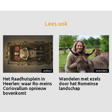
Lees ook
artikel
vrienden
Het Raadhuisplein in
Wandelen met ezels
Heerlen: waar Ro-meins
door het Romeinse
Coriovallum opnieuw
landschap
bovenkomt