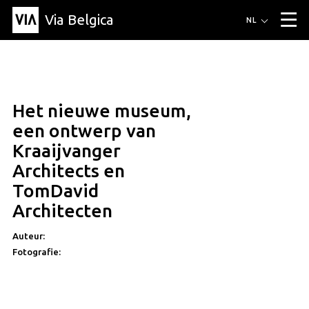
Via Belgica
Routes
NL
▼
Wandelroutes
Luisterroutes
Fietsroutes
Events
Blog
▼
Het nieuwe museum,
Vrienden
Educatie
Recept
Artikel
Over Via Belgica
▼
een ontwerp van
Over Via Belgica
Onderzoek
Vrienden
Educatie
De gids
Kraaijvanger
Organisatie
▼
Architects en
Gemeentes
Contact
Pers
TomDavid
Architecten
Auteur:
Fotografie: