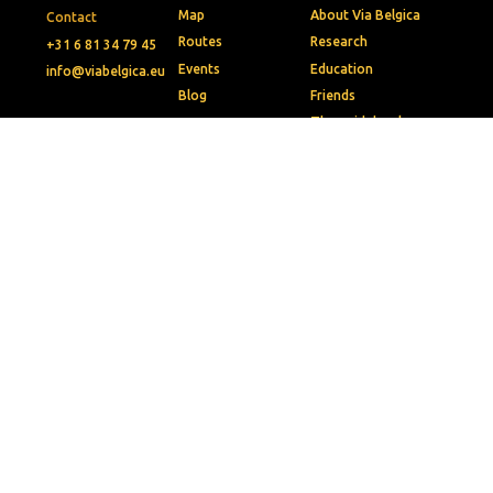
Map
About Via Belgica
Contact
Routes
Research
+31 6 81 34 79 45
Events
Education
info@viabelgica.eu
Blog
Friends
The guidebook
Contact
Download the app
Press
Apple App Store
Municipalities
Google Play Store