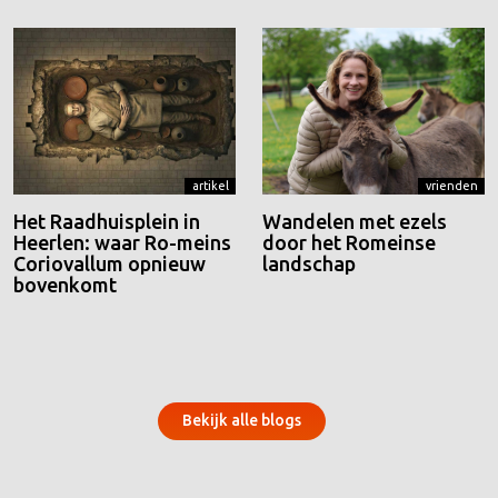
artikel
vrienden
Het Raadhuisplein in
Wandelen met ezels
Heerlen: waar Ro-meins
door het Romeinse
Coriovallum opnieuw
landschap
bovenkomt
Bekijk alle blogs