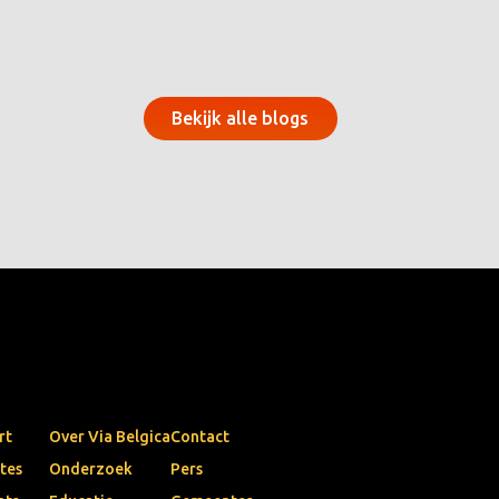
Bekijk alle blogs
rt
Over Via Belgica
Contact
tes
Onderzoek
Pers