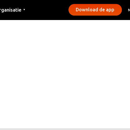
rganisatie
Download de app
▼
ntact
rs
emeentes