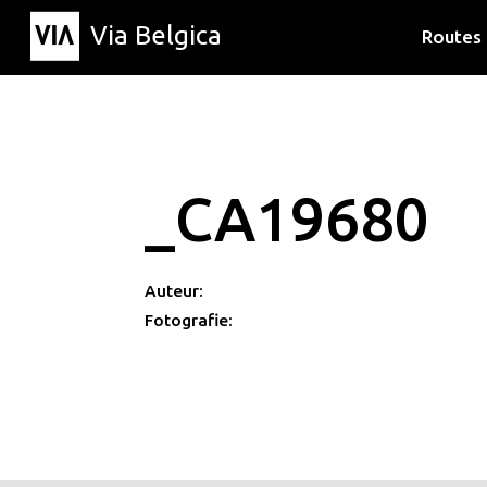
Via Belgica
Routes
Luisterr
Wandelr
Fietsrou
_CA19680
Auteur:
Fotografie: