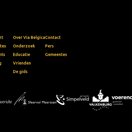
rt
Over Via Belgica
Contact
tes
Onderzoek
Pers
nts
Educatie
Gemeentes
g
Vrienden
De gids