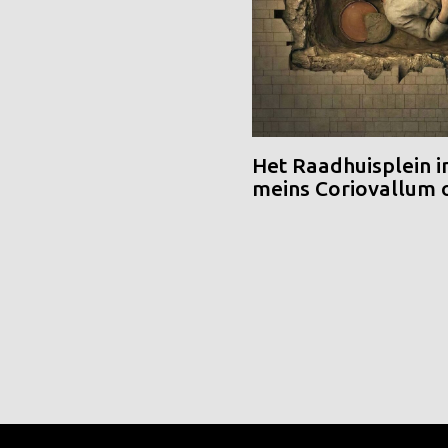
Het Raadhuisplein i
meins Coriovallum