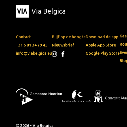
Via Belgica
Kaa
Contact
Blijf op de hoogte
Download de app
Rou
+31 6 81 34 79 45
Nieuwsbrief
Apple App Store
Eve
info@viabelgica.eu
Google Play Store
Blo
© 2026 • Via Belgica