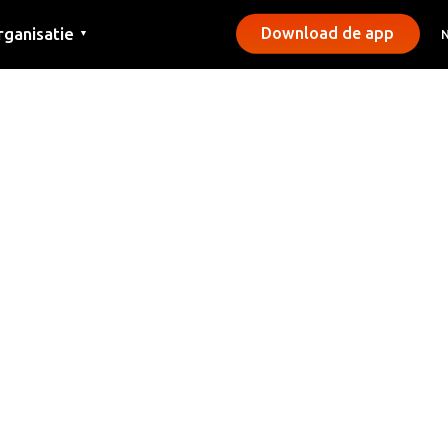
rganisatie
Download de app
▼
ntact
rs
emeentes