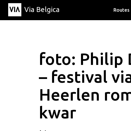
Via Belgica
Routes
Luisterr
Wandelr
Fietsrou
foto: Philip
– festival v
Heerlen ro
kwar