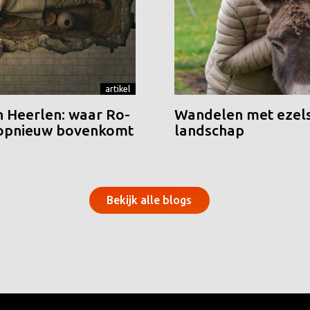
artikel
n Heerlen: waar Ro-
Wandelen met ezels
 opnieuw bovenkomt
landschap
Bekijk alle blogs